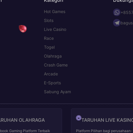
m
Kategori
Dukung
Hot Games
+855
Slots
bagus
Live Casino
Race
Togel
Olahraga
Crash Game
Arcade
E-Sports
Sabung Ayam
ARUHAN OLAHRAGA
TARUHAN LIVE KASIN
book Gaming Platform Terbaik
Platform Pilihan bagi perusahaan-