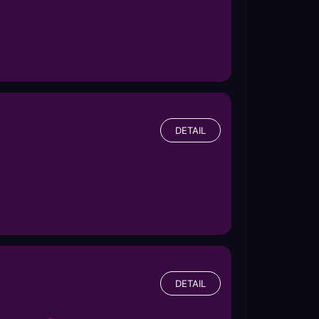
DETAIL
DETAIL