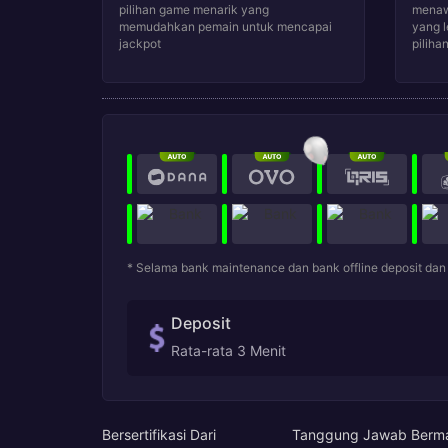
pilihan game menarik yang
menaw
memudahkan pemain untuk mencapai
yang l
jackpot
piliha
* Selama bank maintenance dan bank offline deposit dan 
Deposit
Rata-rata 3 Menit
Bersertifikasi Dari
Tanggung Jawab Berm