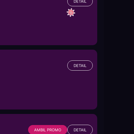
DETAIL
DETAIL
AMBIL PROMO
DETAIL