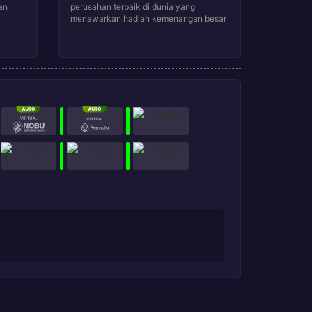
an
perusahan terbaik di dunia yang
menawarkan hadiah kemenangan besar