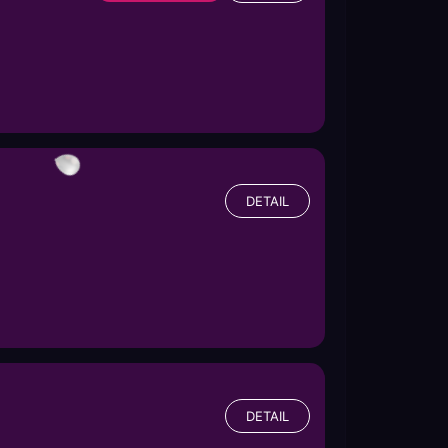
DETAIL
DETAIL