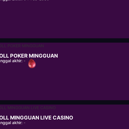
OLL POKER MINGGUAN
nggal akhir:
-
OLL MINGGUAN LIVE CASINO
nggal akhir:
-