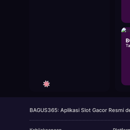
B
Ta
BAGUS365: Aplikasi Slot Gacor Resmi 