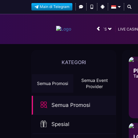
Main di Telegram
HOT GAMES
SLOTS
LIVE CASI
KATEGORI
P
Ta
Semua Event
Semua Promosi
Provider
Semua Promosi
Spesial
L