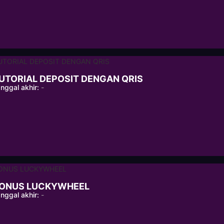
UTORIAL DEPOSIT DENGAN QRIS
nggal akhir:
-
ONUS LUCKYWHEEL
nggal akhir:
-