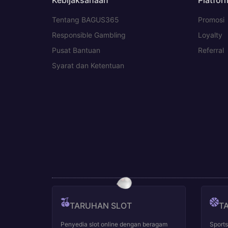
Kebijaksanaan
Platfor
Tentang BAGUS365
Promosi
Responsible Gambling
Loyalty
Pusat Bantuan
Referral
Syarat dan Ketentuan
TARUHAN SLOT
T
Penyedia slot online dengan beragam
Sports