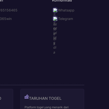
an
Komunitas
765156465
Whatsapp
365win
Telegram
O
TARUHAN TOGEL
Platform togel yang menarik dari